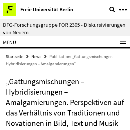
Springe
Service-
Freie Universität Berlin
direkt
Navigation
zu
DFG-Forschungsgruppe FOR 2305 - Diskursivierungen
Inhalt
von Neuem
MENÜ
Startseite
News
Publikation: „Gattungsmischungen –
Hybridisierungen – Amalgamierungen“
„Gattungsmischungen –
Hybridisierungen –
Amalgamierungen. Perspektiven auf
das Verhältnis von Traditionen und
Novationen in Bild, Text und Musik