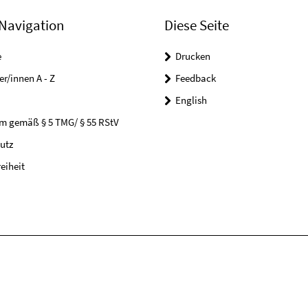
Navigation
Diese Seite
e
Drucken
er/innen A - Z
Feedback
English
m gemäß § 5 TMG/ § 55 RStV
utz
reiheit