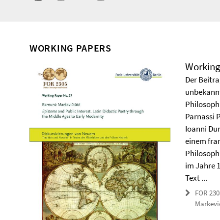
WORKING PAPERS
Working
Der Beitra
unbekannt
Philosoph
Parnassi 
Ioanni Du
einem fra
Philosoph
im Jahre 
Text ...
FOR 230
Markevi