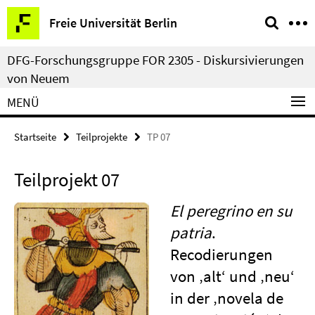
Springe
Service-
Freie Universität Berlin
direkt
Navigation
zu
DFG-Forschungsgruppe FOR 2305 - Diskursivierungen
Inhalt
von Neuem
MENÜ
Startseite
Teilprojekte
TP 07
Teilprojekt 07
El peregrino en su
patria
.
Recodierungen
von ‚alt‘ und ‚neu‘
in der ‚novela de