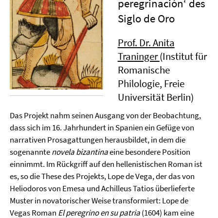
peregrinación‘ des
Siglo de Oro
Prof. Dr. Anita
Traninger
(Institut für
Romanische
Philologie, Freie
Universität Berlin)
Das Projekt nahm seinen Ausgang von der Beobachtung,
dass sich im 16. Jahrhundert in Spanien ein Gefüge von
narrativen Prosagattungen herausbildet, in dem die
sogenannte
novela bizantina
eine besondere Position
einnimmt. Im Rückgriff auf den hellenistischen Roman ist
es, so die These des Projekts, Lope de Vega, der das von
Heliodoros von Emesa und Achilleus Tatios überlieferte
Muster in novatorischer Weise transformiert: Lope de
Vegas Roman
El peregrino en su patria
(1604) kam eine