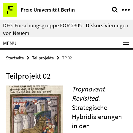
Springe
Service-
Freie Universität Berlin
direkt
Navigation
zu
DFG-Forschungsgruppe FOR 2305 - Diskursivierungen
Inhalt
von Neuem
MENÜ
Startseite
Teilprojekte
TP 02
Teilprojekt 02
Troynovant
Revisited
.
Strategische
Hybridisierungen
in den