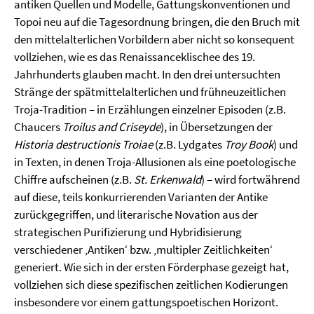
antiken Quellen und Modelle, Gattungskonventionen und
Topoi neu auf die Tagesordnung bringen, die den Bruch mit
den mittelalterlichen Vorbildern aber nicht so konsequent
vollziehen, wie es das Renaissanceklischee des 19.
Jahrhunderts glauben macht. In den drei untersuchten
Stränge der spätmittelalterlichen und frühneuzeitlichen
Troja-Tradition – in Erzählungen einzelner Episoden (z.B.
Chaucers
Troilus and Criseyde
), in Übersetzungen der
Historia destructionis Troiae
(z.B. Lydgates
Troy Book
) und
in Texten, in denen Troja-Allusionen als eine poetologische
Chiffre aufscheinen (z.B.
St. Erkenwald
) – wird fortwährend
auf diese, teils konkurrierenden Varianten der Antike
zurückgegriffen, und literarische Novation aus der
strategischen Purifizierung und Hybridisierung
verschiedener ‚Antiken‘ bzw. ‚multipler Zeitlichkeiten‘
generiert. Wie sich in der ersten Förderphase gezeigt hat,
vollziehen sich diese spezifischen zeitlichen Kodierungen
insbesondere vor einem gattungspoetischen Horizont.