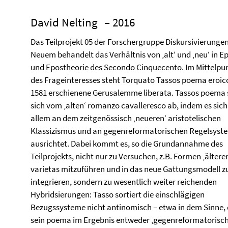
David Nelting
– 2016
Das Teilprojekt 05 der Forschergruppe Diskursivierunge
Neuem behandelt das Verhältnis von ‚alt‘ und ‚neu‘ in E
und Epostheorie des Secondo Cinquecento. Im Mittelpu
des Frageinteresses steht Torquato Tassos poema eroico
1581 erschienene Gerusalemme liberata. Tassos poema 
sich vom ‚alten‘ romanzo cavalleresco ab, indem es sich
allem an dem zeitgenössisch ‚neueren‘ aristotelischen
Klassizismus und an gegenreformatorischen Regelsyst
ausrichtet. Dabei kommt es, so die Grundannahme des
Teilprojekts, nicht nur zu Versuchen, z.B. Formen ‚älterer
varietas mitzuführen und in das neue Gattungsmodell z
integrieren, sondern zu wesentlich weiter reichenden
Hybridsierungen: Tasso sortiert die einschlägigen
Bezugssysteme nicht antinomisch – etwa in dem Sinne,
sein poema im Ergebnis entweder ‚gegenreformatorisch‘