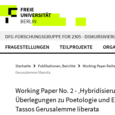
Springe
Service-
direkt
zu
Navigation
Inhalt
DFG-FORSCHUNGSGRUPPE FOR 2305 - DISKURSIVIE
FRAGESTELLUNGEN
TEILPROJEKTE
ORGA
Startseite
Publikationen, Berichte
Working Paper Reih
Gerusalemme liberata
Working Paper No. 2 - ‚Hybridisieru
Überlegungen zu Poetologie und E
Tassos Gerusalemme liberata