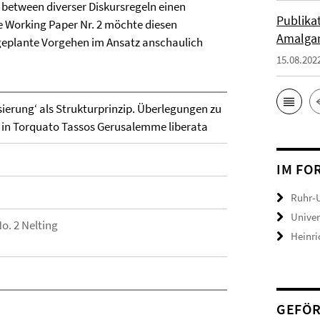
 between diverser Diskursregeln einen
Publika
de Working Paper Nr. 2 möchte diesen
Amalga
eplante Vorgehen im Ansatz anschaulich
15.08.202
sierung‘ als Strukturprinzip. Überlegungen zu
 in Torquato Tassos Gerusalemme liberata
IM FO
Ruhr-
Univer
o. 2 Nelting
Heinri
GEFÖR