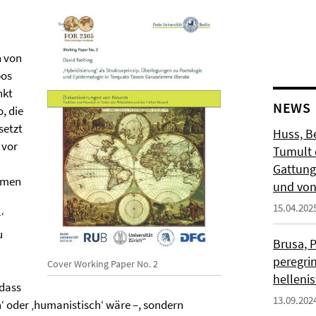
n von
pos
nkt
NEWS
, die
setzt
Huss, Be
 vor
Tumult 
Gattung
emen
und von
15.04.202
‘
u
Brusa, P
peregri
Cover Working Paper No. 2
helleni
 dass
13.09.202
 oder ‚humanistisch‘ wäre –, sondern