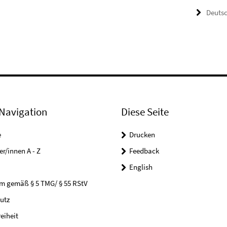
Deuts
Navigation
Diese Seite
e
Drucken
er/innen A - Z
Feedback
English
m gemäß § 5 TMG/ § 55 RStV
utz
reiheit