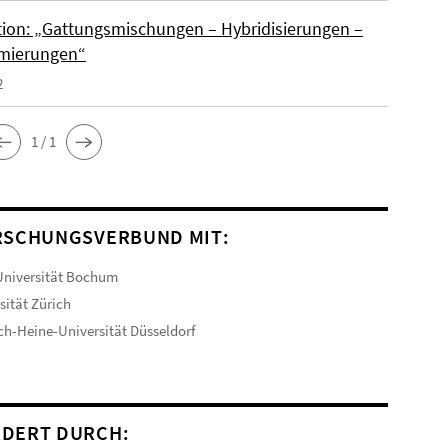
tion: „Gattungsmischungen – Hybridisierungen –
mierungen“
2
1 / 1
RSCHUNGSVERBUND MIT:
Universität Bochum
sität Zürich
ch-Heine-Universität Düsseldorf
DERT DURCH: